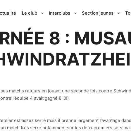
ctualité
Le club
Interclubs
Section jeunes
To
10 février 2015
RNÉE 8 : MUSAU
HWINDRATZHEI
 ses matchs retours en jouant une seconde fois contre Schwindr
ontre l’équipe 4 avait gagné 8-0!)
remier est assez serré mais il prenne largement l’avantage dan
 un match très serré notamment sur les deux premiers sets mais