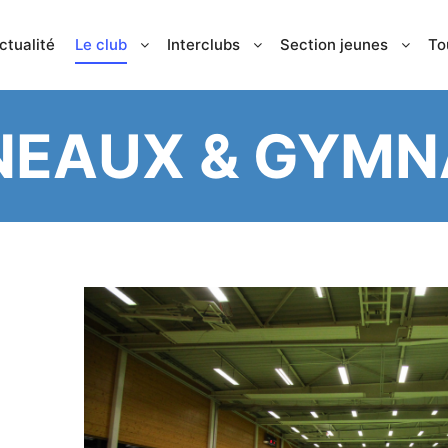
ctualité
Le club
Interclubs
Section jeunes
To
NEAUX & GYMN