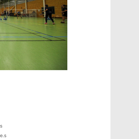
.s
e.s