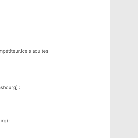
pétiteur.ice.s adultes
sbourg) :
rg) :