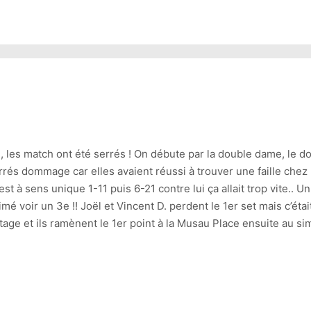
use, les match ont été serrés ! On débute par la double dame, le
rés dommage car elles avaient réussi à trouver une faille chez
est à sens unique 1-11 puis 6-21 contre lui ça allait trop vite..
imé voir un 3e !! Joël et Vincent D. perdent le 1er set mais c’ét
antage et ils ramènent le 1er point à la Musau Place ensuite a