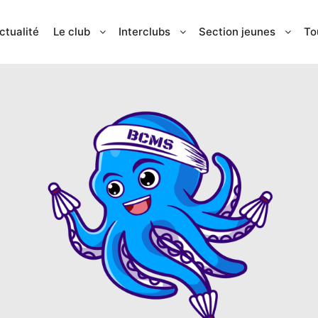
ctualité
Le club
Interclubs
Section jeunes
To
 L’AUTEUR :
TR