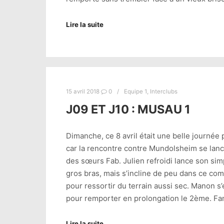
Lire la suite
15 avril 2018
0
Equipe 1
,
Interclubs
J09 ET J10 : MUSAU 1
Dimanche, ce 8 avril était une belle journée p
car la rencontre contre Mundolsheim se lan
des sœurs Fab. Julien refroidi lance son sim
gros bras, mais s’incline de peu dans ce comb
pour ressortir du terrain aussi sec. Manon s’
pour remporter en prolongation le 2ème. Fann
Lire la suite