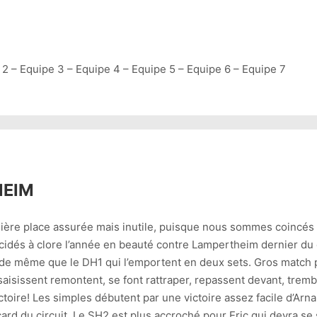
2 – Equipe 3 – Equipe 4 – Equipe 5 – Equipe 6 – Equipe 7
HEIM
mière place assurée mais inutile, puisque nous sommes coincés 
cidés à clore l’année en beauté contre Lampertheim dernier du
r de même que le DH1 qui l’emportent en deux sets. Gros match 
saisissent remontent, se font rattraper, repassent devant, tremb
ctoire! Les simples débutent par une victoire assez facile d’Arn
card du circuit. Le SH2 est plus accroché pour Eric qui devra s