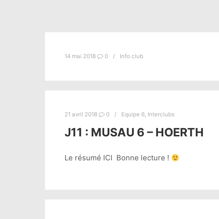
14 mai 2018
0
Info club
21 avril 2018
0
Equipe 6
,
Interclubs
J11 : MUSAU 6 – HOERTH
Le résumé ICI Bonne lecture !