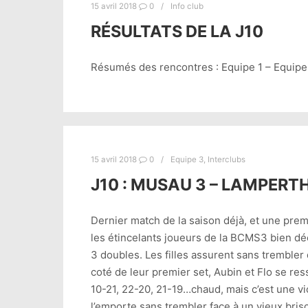
15 avril 2018
0
Info club
RÉSULTATS DE LA J10
Résumés des rencontres : Equipe 1 – Equipe 
15 avril 2018
0
Equipe 3
,
Interclubs
J10 : MUSAU 3 – LAMPERT
Dernier match de la saison déjà, et une pre
les étincelants joueurs de la BCMS3 bien dé
3 doubles. Les filles assurent sans tremble
coté de leur premier set, Aubin et Flo se res
10-21, 22-20, 21-19…chaud, mais c’est une vi
l’emporte sans trembler face à un vieux bris