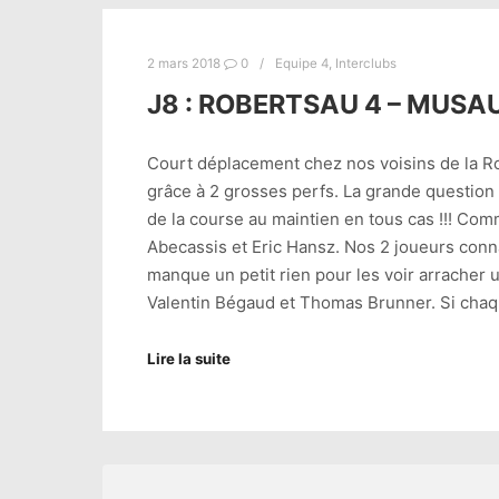
2 mars 2018
0
Equipe 4
,
Interclubs
J8 : ROBERTSAU 4 – MUSA
Court déplacement chez nos voisins de la Rob
grâce à 2 grosses perfs. La grande question é
de la course au maintien en tous cas !!! Co
Abecassis et Eric Hansz. Nos 2 joueurs conn
manque un petit rien pour les voir arracher un
Valentin Bégaud et Thomas Brunner. Si chaque
Lire la suite