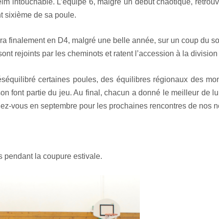
m intouchable. L’équipe 6, malgré un début chaotique, retrouv
t sixième de sa poule.
era finalement en D4, malgré une belle année, sur un coup du sor
sont rejoints par les cheminots et ratent l’accession à la division
séquilibré certaines poules, des équilibres régionaux des mo
on font partie du jeu. Au final, chacun a donné le meilleur de 
dez-vous en septembre pour les prochaines rencontres de nos n
s pendant la coupure estivale.