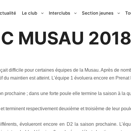
ctualité
Le club
Interclubs
Section jeunes
To
3 juillet 2019
IC MUSAU 2018
ait difficile pour certaines équipes de la Musau. Après de nomb
tif du maintien est atteint. L’équipe 1 évoluera encore en Prenat
n prochaine ; dans une forte poule elle termine la saison à la q
et terminent respectivement deuxième et troisième de leur poul
ifférents, évolueront encore en D2 la saison prochaine. L’équ