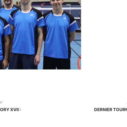
NT
RY XVII :
DERNIER TOURN