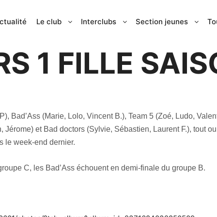
ctualité
Le club
Interclubs
Section jeunes
To
18 mars 2019
S 1 FILLE SAIS
, Bad’Ass (Marie, Lolo, Vincent B.), Team 5 (Zoé, Ludo, Valent
Jérome) et Bad doctors (Sylvie, Sébastien, Laurent F.), tout ou 
 le week-end dernier.
 groupe C, les Bad’Ass échouent en demi-finale du groupe B.