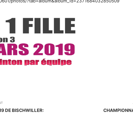
50601/photos/?tab=album&album_id=2371684032850509
NT
9 DE BISCHWILLER:
CHAMPIONNAT