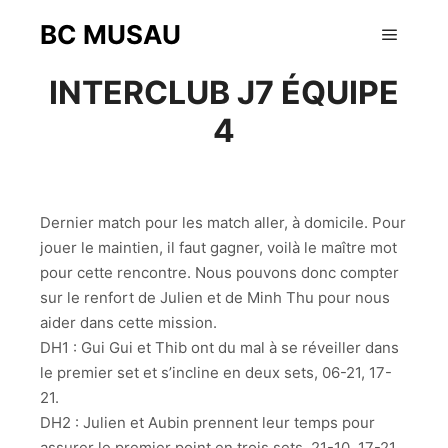
BC MUSAU
16 février 2016
Menu pr
INTERCLUB J7 ÉQUIPE
4
Dernier match pour les match aller, à domicile. Pour
jouer le maintien, il faut gagner, voilà le maître mot
pour cette rencontre. Nous pouvons donc compter
sur le renfort de Julien et de Minh Thu pour nous
aider dans cette mission.
DH1 : Gui Gui et Thib ont du mal à se réveiller dans
le premier set et s’incline en deux sets, 06-21, 17-
21.
DH2 : Julien et Aubin prennent leur temps pour
assurer le premier point en trois sets, 21-10, 17-21,