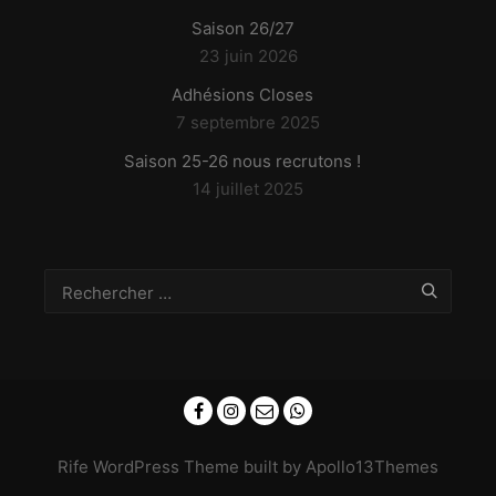
Saison 26/27
23 juin 2026
Adhésions Closes
7 septembre 2025
Saison 25-26 nous recrutons !
14 juillet 2025
Rife
WordPress Theme built by
Apollo13Themes