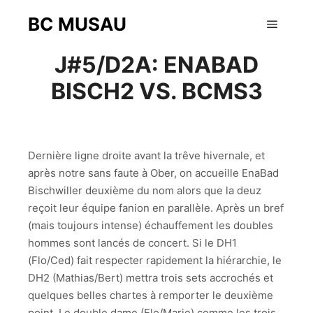
BC MUSAU
4 janvier 2015
Menu pr
J#5/D2A: ENABAD
BISCH2 VS. BCMS3
Dernière ligne droite avant la trêve hivernale, et
après notre sans faute à Ober, on accueille EnaBad
Bischwiller deuxième du nom alors que la deuz
reçoit leur équipe fanion en parallèle. Après un bref
(mais toujours intense) échauffement les doubles
hommes sont lancés de concert. Si le DH1
(Flo/Ced) fait respecter rapidement la hiérarchie, le
DH2 (Mathias/Bert) mettra trois sets accrochés et
quelques belles chartes à remporter le deuxième
point. Le double dame (Elo/Marie) comme les trois